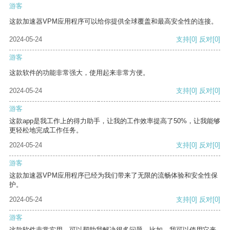
游客
这款加速器VPM应用程序可以给你提供全球覆盖和最高安全性的连接。
2024-05-24
支持
[0]
反对
[0]
游客
这款软件的功能非常强大，使用起来非常方便。
2024-05-24
支持
[0]
反对
[0]
游客
这款app是我工作上的得力助手，让我的工作效率提高了50%，让我能够
更轻松地完成工作任务。
2024-05-24
支持
[0]
反对
[0]
游客
这款加速器VPM应用程序已经为我们带来了无限的流畅体验和安全性保
护。
2024-05-24
支持
[0]
反对
[0]
游客
这款软件非常实用，可以帮助我解决很多问题。比如，我可以使用它来