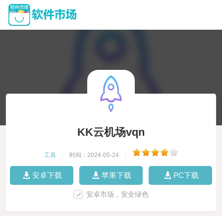
KK云机场vqn
工具
|
时间：2024-05-24
|
安卓下载
苹果下载
PC下载
安卓市场，安全绿色