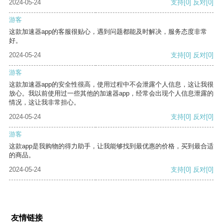
2024-05-24
支持
[0]
反对
[0]
游客
这款加速器app的客服很贴心，遇到问题都能及时解决，服务态度非常
好。
2024-05-24
支持
[0]
反对
[0]
游客
这款加速器app的安全性很高，使用过程中不会泄露个人信息，这让我很
放心。我以前使用过一些其他的加速器app，经常会出现个人信息泄露的
情况，这让我非常担心。
2024-05-24
支持
[0]
反对
[0]
游客
这款app是我购物的得力助手，让我能够找到最优惠的价格，买到最合适
的商品。
2024-05-24
支持
[0]
反对
[0]
友情链接