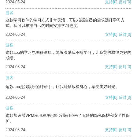
2024-05-24
支持
[0]
反对
[0]
游客
这款学习软件的学习方式非常灵活，可以根据自己的需求选择学习方
式。我可以根据自己的时间安排学习进度。
2024-05-24
支持
[0]
反对
[0]
游客
这款app的学习氛围很浓厚，能够激励我不断学习，让我能够取得更好的
成绩。
2024-05-24
支持
[0]
反对
[0]
游客
这款app是我娱乐的好帮手，让我能够放松身心，享受美好时光。
2024-05-24
支持
[0]
反对
[0]
游客
这款加速器VPM应用程序已经为我们带来了无限的隐私保护和安全性保
护。
2024-05-24
支持
[0]
反对
[0]