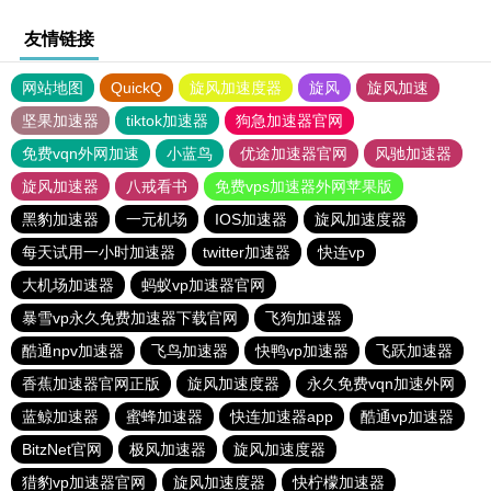
友情链接
网站地图
QuickQ
旋风加速度器
旋风
旋风加速
坚果加速器
tiktok加速器
狗急加速器官网
免费vqn外网加速
小蓝鸟
优途加速器官网
风驰加速器
旋风加速器
八戒看书
免费vps加速器外网苹果版
黑豹加速器
一元机场
IOS加速器
旋风加速度器
每天试用一小时加速器
twitter加速器
快连vp
大机场加速器
蚂蚁vp加速器官网
暴雪vp永久免费加速器下载官网
飞狗加速器
酷通npv加速器
飞鸟加速器
快鸭vp加速器
飞跃加速器
香蕉加速器官网正版
旋风加速度器
永久免费vqn加速外网
蓝鲸加速器
蜜蜂加速器
快连加速器app
酷通vp加速器
BitzNet官网
极风加速器
旋风加速度器
猎豹vp加速器官网
旋风加速度器
快柠檬加速器