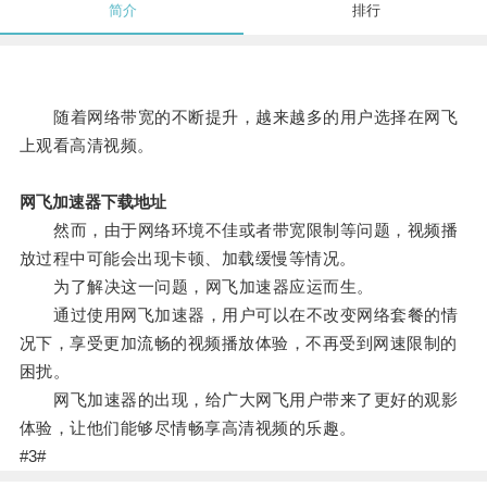
简介
排行
随着网络带宽的不断提升，越来越多的用户选择在网飞
上观看高清视频。
网飞加速器下载地址
然而，由于网络环境不佳或者带宽限制等问题，视频播
放过程中可能会出现卡顿、加载缓慢等情况。
为了解决这一问题，网飞加速器应运而生。
通过使用网飞加速器，用户可以在不改变网络套餐的情
况下，享受更加流畅的视频播放体验，不再受到网速限制的
困扰。
网飞加速器的出现，给广大网飞用户带来了更好的观影
体验，让他们能够尽情畅享高清视频的乐趣。
#3#