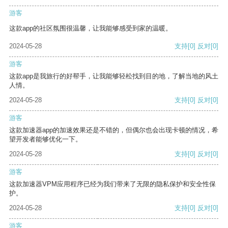
游客
这款app的社区氛围很温馨，让我能够感受到家的温暖。
2024-05-28
支持
[0]
反对
[0]
游客
这款app是我旅行的好帮手，让我能够轻松找到目的地，了解当地的风土
人情。
2024-05-28
支持
[0]
反对
[0]
游客
这款加速器app的加速效果还是不错的，但偶尔也会出现卡顿的情况，希
望开发者能够优化一下。
2024-05-28
支持
[0]
反对
[0]
游客
这款加速器VPM应用程序已经为我们带来了无限的隐私保护和安全性保
护。
2024-05-28
支持
[0]
反对
[0]
游客