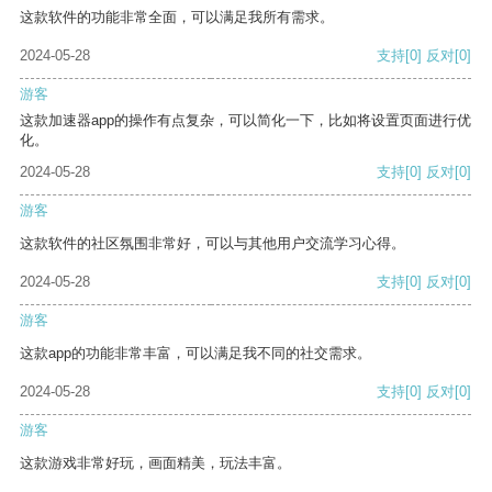
这款软件的功能非常全面，可以满足我所有需求。
2024-05-28
支持
[0]
反对
[0]
游客
这款加速器app的操作有点复杂，可以简化一下，比如将设置页面进行优
化。
2024-05-28
支持
[0]
反对
[0]
游客
这款软件的社区氛围非常好，可以与其他用户交流学习心得。
2024-05-28
支持
[0]
反对
[0]
游客
这款app的功能非常丰富，可以满足我不同的社交需求。
2024-05-28
支持
[0]
反对
[0]
游客
这款游戏非常好玩，画面精美，玩法丰富。