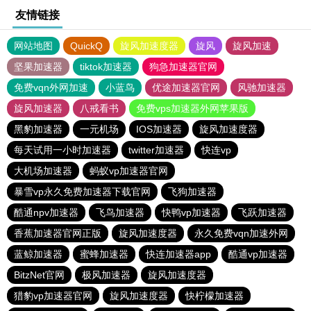
友情链接
网站地图
QuickQ
旋风加速度器
旋风
旋风加速
坚果加速器
tiktok加速器
狗急加速器官网
免费vqn外网加速
小蓝鸟
优途加速器官网
风驰加速器
旋风加速器
八戒看书
免费vps加速器外网苹果版
黑豹加速器
一元机场
IOS加速器
旋风加速度器
每天试用一小时加速器
twitter加速器
快连vp
大机场加速器
蚂蚁vp加速器官网
暴雪vp永久免费加速器下载官网
飞狗加速器
酷通npv加速器
飞鸟加速器
快鸭vp加速器
飞跃加速器
香蕉加速器官网正版
旋风加速度器
永久免费vqn加速外网
蓝鲸加速器
蜜蜂加速器
快连加速器app
酷通vp加速器
BitzNet官网
极风加速器
旋风加速度器
猎豹vp加速器官网
旋风加速度器
快柠檬加速器