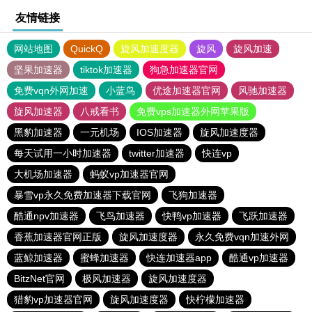
友情链接
网站地图
QuickQ
旋风加速度器
旋风
旋风加速
坚果加速器
tiktok加速器
狗急加速器官网
免费vqn外网加速
小蓝鸟
优途加速器官网
风驰加速器
旋风加速器
八戒看书
免费vps加速器外网苹果版
黑豹加速器
一元机场
IOS加速器
旋风加速度器
每天试用一小时加速器
twitter加速器
快连vp
大机场加速器
蚂蚁vp加速器官网
暴雪vp永久免费加速器下载官网
飞狗加速器
酷通npv加速器
飞鸟加速器
快鸭vp加速器
飞跃加速器
香蕉加速器官网正版
旋风加速度器
永久免费vqn加速外网
蓝鲸加速器
蜜蜂加速器
快连加速器app
酷通vp加速器
BitzNet官网
极风加速器
旋风加速度器
猎豹vp加速器官网
旋风加速度器
快柠檬加速器