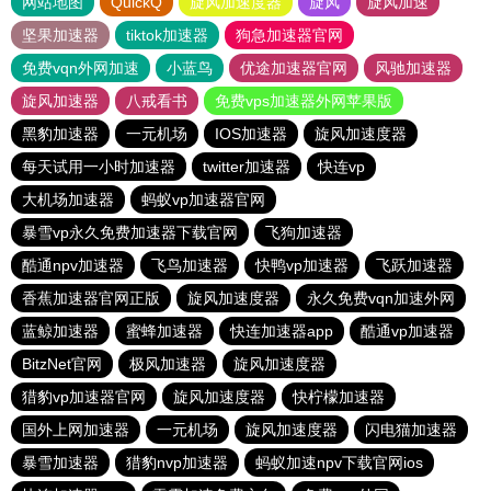
网站地图
QuickQ
旋风加速度器
旋风
旋风加速
坚果加速器
tiktok加速器
狗急加速器官网
免费vqn外网加速
小蓝鸟
优途加速器官网
风驰加速器
旋风加速器
八戒看书
免费vps加速器外网苹果版
黑豹加速器
一元机场
IOS加速器
旋风加速度器
每天试用一小时加速器
twitter加速器
快连vp
大机场加速器
蚂蚁vp加速器官网
暴雪vp永久免费加速器下载官网
飞狗加速器
酷通npv加速器
飞鸟加速器
快鸭vp加速器
飞跃加速器
香蕉加速器官网正版
旋风加速度器
永久免费vqn加速外网
蓝鲸加速器
蜜蜂加速器
快连加速器app
酷通vp加速器
BitzNet官网
极风加速器
旋风加速度器
猎豹vp加速器官网
旋风加速度器
快柠檬加速器
国外上网加速器
一元机场
旋风加速度器
闪电猫加速器
暴雪加速器
猎豹nvp加速器
蚂蚁加速npv下载官网ios