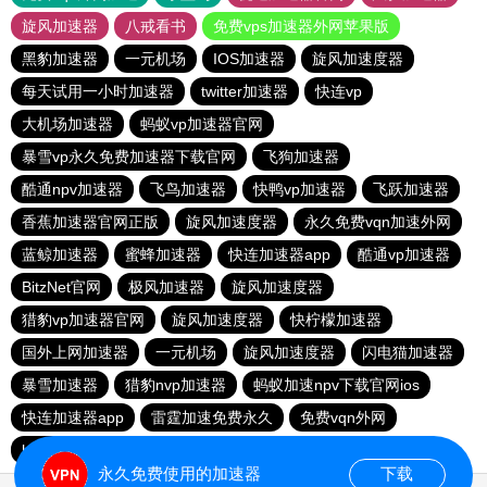
旋风加速器
八戒看书
免费vps加速器外网苹果版
黑豹加速器
一元机场
IOS加速器
旋风加速度器
每天试用一小时加速器
twitter加速器
快连vp
大机场加速器
蚂蚁vp加速器官网
暴雪vp永久免费加速器下载官网
飞狗加速器
酷通npv加速器
飞鸟加速器
快鸭vp加速器
飞跃加速器
香蕉加速器官网正版
旋风加速度器
永久免费vqn加速外网
蓝鲸加速器
蜜蜂加速器
快连加速器app
酷通vp加速器
BitzNet官网
极风加速器
旋风加速度器
猎豹vp加速器官网
旋风加速度器
快柠檬加速器
国外上网加速器
一元机场
旋风加速度器
闪电猫加速器
暴雪加速器
猎豹nvp加速器
蚂蚁加速npv下载官网ios
快连加速器app
雷霆加速免费永久
免费vqn外网
hammer加速器
飞鱼加速器
极光vp加速器
永久免费使用的加速器
下载