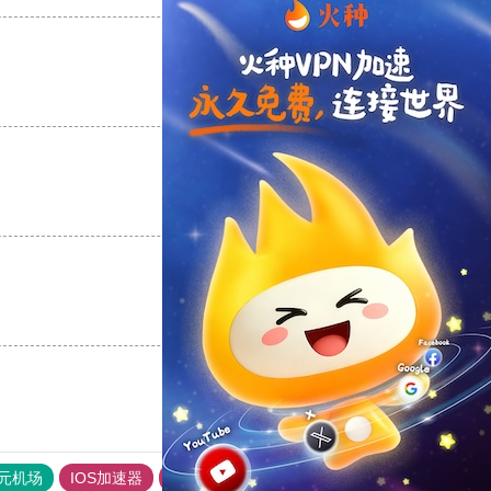
支持
[0]
反对
[0]
支持
[0]
反对
[0]
支持
[0]
反对
[0]
元机场
IOS加速器
旋风加速度器
快连vp