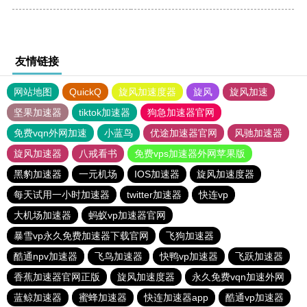
友情链接
网站地图
QuickQ
旋风加速度器
旋风
旋风加速
坚果加速器
tiktok加速器
狗急加速器官网
免费vqn外网加速
小蓝鸟
优途加速器官网
风驰加速器
旋风加速器
八戒看书
免费vps加速器外网苹果版
黑豹加速器
一元机场
IOS加速器
旋风加速度器
每天试用一小时加速器
twitter加速器
快连vp
大机场加速器
蚂蚁vp加速器官网
暴雪vp永久免费加速器下载官网
飞狗加速器
酷通npv加速器
飞鸟加速器
快鸭vp加速器
飞跃加速器
香蕉加速器官网正版
旋风加速度器
永久免费vqn加速外网
蓝鲸加速器
蜜蜂加速器
快连加速器app
酷通vp加速器