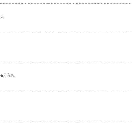
心。
中游刃有余。