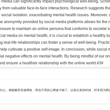
al media can significantly impact psychological well-being. Scro
ay from valuable face-to-face interactions. Research suggests th
d social isolation, exacerbating mental health issues. Moreover, 
 anonymity provided by social media platforms allows for the rel
ressure to maintain an online persona that conforms to societa
ial media on mental health, it is crucial to establish a healthy b
ng real-life relationships can foster a sense of well-being. Prac
 help cultivate a positive self-image. In conclusion, while soci
tial negative effects on mental health. By being mindful of our o
nd ensure a healthier relationship with the online world.#3#
作办公，都能畅享高速网络，再也不用担心网速卡顿了。以前出差的时候，经常因为网