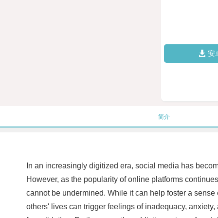
安
简介
In an increasingly digitized era, social media has becom
However, as the popularity of online platforms continue
cannot be undermined. While it can help foster a sense 
others' lives can trigger feelings of inadequacy, anxie