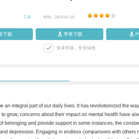
工具
|
时间：2024-01-16
|
卓下载
苹果下载
安卓市场，安全绿色
e an integral part of our daily lives. It has revolutionized the 
s to grow, concerns about their impact on mental health have als
of belonging and provide support in some instances, the constan
ty, and depression. Engaging in endless comparisons with others