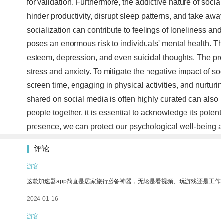
for validation. Furthermore, the addictive nature of soci
hinder productivity, disrupt sleep patterns, and take aw
socialization can contribute to feelings of loneliness an
poses an enormous risk to individuals' mental health. The
esteem, depression, and even suicidal thoughts. The p
stress and anxiety. To mitigate the negative impact of soc
screen time, engaging in physical activities, and nurturi
shared on social media is often highly curated can also
people together, it is essential to acknowledge its poten
presence, we can protect our psychological well-being a
评论
游客
这款加速器app简直是居家旅行必备神器，无论是看视频、玩游戏还是工
2024-01-16
游客