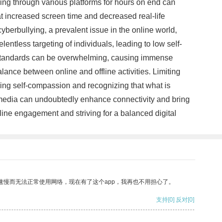
lling through various platforms for hours on end can
at increased screen time and decreased real-life
cyberbullying, a prevalent issue in the online world,
entless targeting of individuals, leading to low self-
l standards can be overwhelming, causing immense
alance between online and offline activities. Limiting
ticing self-compassion and recognizing that what is
al media can undoubtedly enhance connectivity and bring
nline engagement and striving for a balanced digital
速慢而无法正常使用网络，现在有了这个app，我再也不用担心了。
支持
[0]
反对
[0]