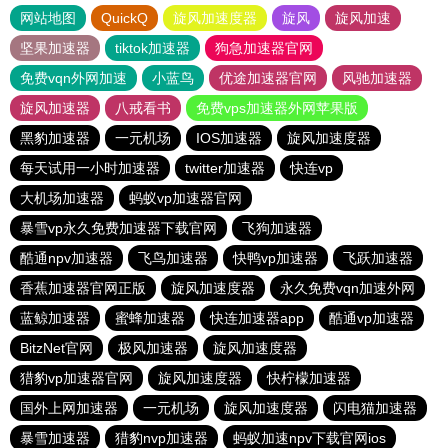
网站地图
QuickQ
旋风加速度器
旋风
旋风加速
坚果加速器
tiktok加速器
狗急加速器官网
免费vqn外网加速
小蓝鸟
优途加速器官网
风驰加速器
旋风加速器
八戒看书
免费vps加速器外网苹果版
黑豹加速器
一元机场
IOS加速器
旋风加速度器
每天试用一小时加速器
twitter加速器
快连vp
大机场加速器
蚂蚁vp加速器官网
暴雪vp永久免费加速器下载官网
飞狗加速器
酷通npv加速器
飞鸟加速器
快鸭vp加速器
飞跃加速器
香蕉加速器官网正版
旋风加速度器
永久免费vqn加速外网
蓝鲸加速器
蜜蜂加速器
快连加速器app
酷通vp加速器
BitzNet官网
极风加速器
旋风加速度器
猎豹vp加速器官网
旋风加速度器
快柠檬加速器
国外上网加速器
一元机场
旋风加速度器
闪电猫加速器
暴雪加速器
猎豹nvp加速器
蚂蚁加速npv下载官网ios